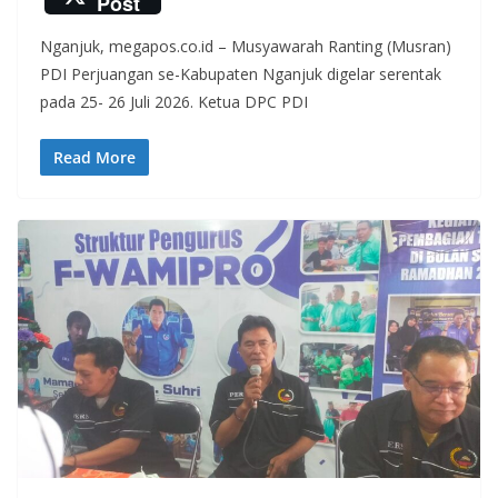
Post
e
itt
at
e
e
Nganjuk, megapos.co.id – Musyawarah Ranting (Musran)
b
er
s
gr
PDI Perjuangan se-Kabupaten Nganjuk digelar serentak
o
A
a
pada 25- 26 Juli 2026. Ketua DPC PDI
o
p
m
k
p
Read More