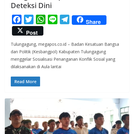
Deteksi Dini
F
T
W
Li
T
Share
ac
w
h
n
el
Post
e
itt
at
e
e
Tulungagung, megapos.co.id – Badan Kesatuan Bangsa
b
er
s
gr
dan Politik (Kesbangpol) Kabupaten Tulungagung
o
A
a
menggelar Sosialisasi Penanganan Konflik Sosial yang
o
p
m
dilaksanakan di Aula lantai
k
p
Read More