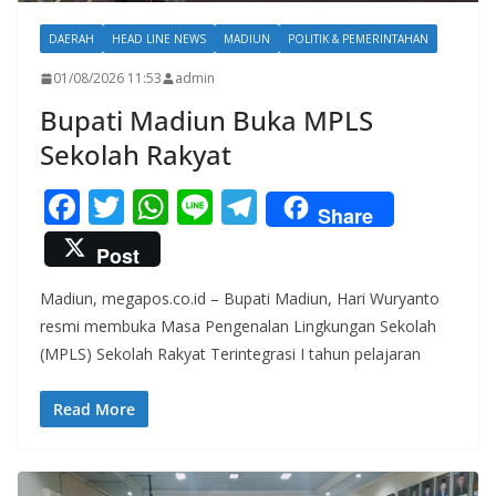
DAERAH
HEAD LINE NEWS
MADIUN
POLITIK & PEMERINTAHAN
01/08/2026 11:53
admin
Bupati Madiun Buka MPLS
Sekolah Rakyat
F
T
W
Li
T
Share
ac
w
h
n
el
Post
e
itt
at
e
e
Madiun, megapos.co.id – Bupati Madiun, Hari Wuryanto
b
er
s
gr
resmi membuka Masa Pengenalan Lingkungan Sekolah
o
A
a
(MPLS) Sekolah Rakyat Terintegrasi I tahun pelajaran
o
p
m
k
p
Read More