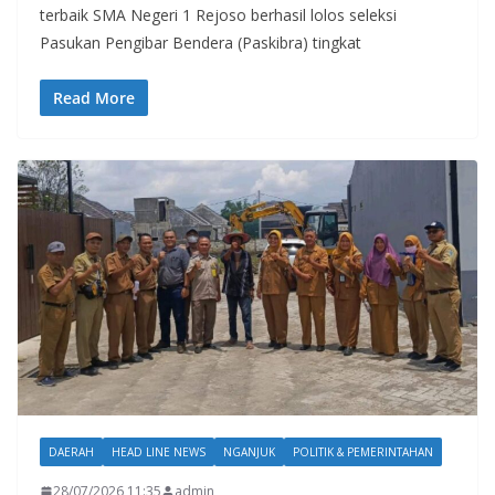
b
er
s
gr
terbaik SMA Negeri 1 Rejoso berhasil lolos seleksi
o
A
a
Pasukan Pengibar Bendera (Paskibra) tingkat
o
p
m
k
p
Read More
DAERAH
HEAD LINE NEWS
NGANJUK
POLITIK & PEMERINTAHAN
28/07/2026 11:35
admin