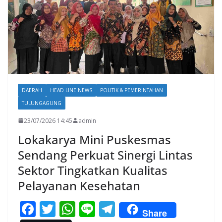
DAERAH
HEAD LINE NEWS
POLITIK & PEMERINTAHAN
TULUNGAGUNG
23/07/2026 14:45
admin
Lokakarya Mini Puskesmas
Sendang Perkuat Sinergi Lintas
Sektor Tingkatkan Kualitas
Pelayanan Kesehatan
F
T
W
Li
T
Share