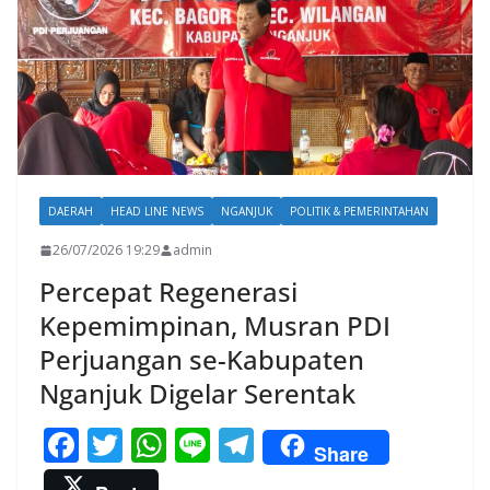
DAERAH
HEAD LINE NEWS
NGANJUK
POLITIK & PEMERINTAHAN
26/07/2026 19:29
admin
Percepat Regenerasi
Kepemimpinan, Musran PDI
Perjuangan se-Kabupaten
Nganjuk Digelar Serentak
F
T
W
Li
T
Share
ac
w
h
n
el