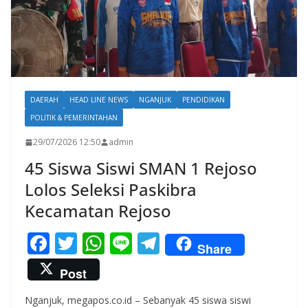
DAERAH
HEAD LINE NEWS
NGANJUK
PENDIDIKAN
POLITIK & PEMERINTAHAN
29/07/2026 12:50
admin
45 Siswa Siswi SMAN 1 Rejoso
Lolos Seleksi Paskibra
Kecamatan Rejoso
F
T
W
Li
T
Share
ac
w
h
n
el
Post
e
itt
at
e
e
Nganjuk, megapos.co.id – Sebanyak 45 siswa siswi