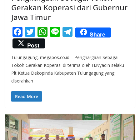
Gerakan Koperasi dari Gubernur
Jawa Timur
F
T
W
Li
T
Share
ac
w
h
n
el
Post
e
itt
at
e
e
Tulungagung, megapos.co.id – Penghargaan Sebagai
b
er
s
gr
Tokoh Gerakan Koperasi di terima oleh H.Nyadin selaku
o
A
a
Plt Ketua Dekopinda Kabupaten Tulungagung yang
o
p
m
diserahkan
k
p
Read More