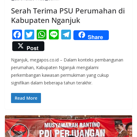
Serah Terima PSU Perumahan di
Kabupaten Nganjuk
F
T
W
Li
T
Share
ac
w
h
n
el
Post
e
itt
at
e
e
Nganjuk, megapos.co.id – Dalam konteks pembangunan
b
er
s
gr
perumahan, Kabupaten Nganjuk mengalami
o
A
a
perkembangan kawasan permukiman yang cukup
o
p
m
signifikan dalam beberapa tahun terakhir.
k
p
Read More