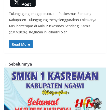
ac
w
h
n
el
Post
e
itt
at
e
e
Tulungagung, megapos.co.id – Puskesmas Sendang
b
er
s
gr
Kabupaten Tulungagung menyelenggarakan Lokakarya
o
A
a
Mini bertempat di Aula Puskesmas Sendang, Kamis
o
p
m
(23/7/2026). Kegiatan ini dihadiri oleh
k
p
Read More
← Sebelumnya