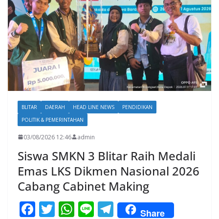
BLITAR
DAERAH
HEAD LINE NEWS
PENDIDIKAN
POLITIK & PEMERINTAHAN
03/08/2026 12:46
admin
Siswa SMKN 3 Blitar Raih Medali
Emas LKS Dikmen Nasional 2026
Cabang Cabinet Making
F
T
W
Li
T
Share