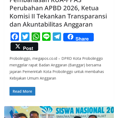
Perubahan APBD 2026, Ketua
Komisi II Tekankan Transparansi
dan Akuntabilitas Anggaran
F
T
W
Li
T
Share
ac
w
h
n
el
Post
e
itt
at
e
e
Probolinggo, megapos.co.id – DPRD Kota Probolinggo
b
er
s
gr
menggelar rapat Badan Anggaran (Banggar) bersama
o
A
a
jajaran Pemerintah Kota Probolinggo untuk membahas
o
p
m
Kebijakan Umum Anggaran
k
p
Read More