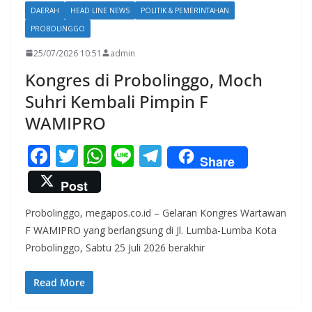
DAERAH
HEAD LINE NEWS
POLITIK & PEMERINTAHAN
PROBOLINGGO
25/07/2026 10:51
admin
Kongres di Probolinggo, Moch
Suhri Kembali Pimpin F
WAMIPRO
F
T
W
Li
T
Share
ac
w
h
n
el
Post
e
itt
at
e
e
Probolinggo, megapos.co.id – Gelaran Kongres Wartawan
b
er
s
gr
F WAMIPRO yang berlangsung di Jl. Lumba-Lumba Kota
o
A
a
Probolinggo, Sabtu 25 Juli 2026 berakhir
o
p
m
k
p
Read More