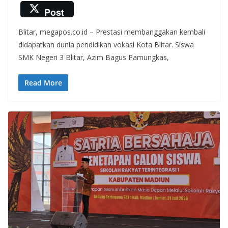
ac
w
h
n
el
Post
e
itt
at
e
e
Blitar, megapos.co.id – Prestasi membanggakan kembali
b
er
s
gr
didapatkan dunia pendidikan vokasi Kota Blitar. Siswa
o
A
a
SMK Negeri 3 Blitar, Azim Bagus Pamungkas,
o
p
m
k
p
Read More