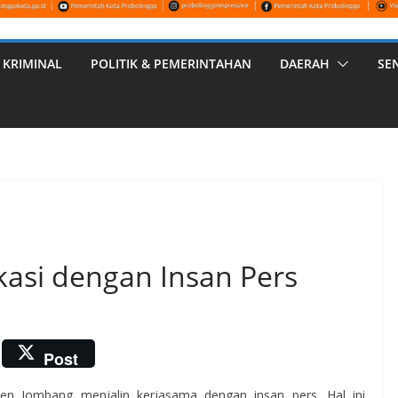
 KRIMINAL
POLITIK & PEMERINTAHAN
DAERAH
SE
asi dengan Insan Pers
Post
n Jombang menjalin kerjasama dengan insan pers. Hal ini