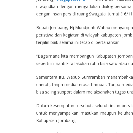
e
itt
at
e
e
diwujudkan dengan mengadakan dialog bersama Bu
b
er
s
gr
dengan insan pers di ruang Swagata, Jumat (16/11
o
A
a
Bupati Jombang, Hj Mundjidah Wahab menyampaika
o
p
m
peristiwa dan kegiatan di wilayah kabupaten Jom
k
p
terjalin baik selama ini tetap di pertahankan.
“Bagaimana kita membangun Kabupaten Jombang y
seperti ini nanti kita lakukan rutin bisa satu atau 
Sementara itu, Wabup Sumrambah menambahka
daerah, tanpa media terasa hambar. Tanpa media ya
bisa saling support dalam melaksanakan tugas u
Dalam kesempatan tersebut, seluruh insan pers b
untuk menyampaikan masukan maupun keluhan se
Kabupaten Jombang.