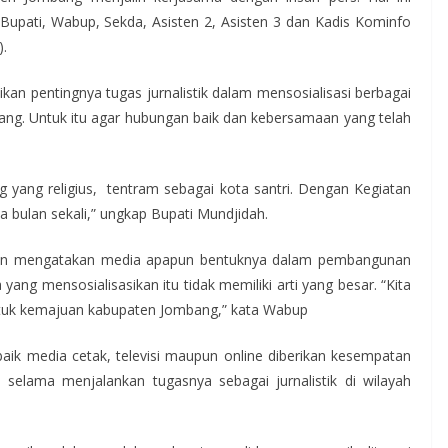
pati, Wabup, Sekda, Asisten 2, Asisten 3 dan Kadis Kominfo
).
n pentingnya tugas jurnalistik dalam mensosialisasi berbagai
bang. Untuk itu agar hubungan baik dan kebersamaan yang telah
ang religius, tentram sebagai kota santri. Dengan Kegiatan
dua bulan sekali,” ungkap Bupati Mundjidah.
n mengatakan media apapun bentuknya dalam pembangunan
ng mensosialisasikan itu tidak memiliki arti yang besar. “Kita
ntuk kemajuan kabupaten Jombang,” kata Wabup
aik media cetak, televisi maupun online diberikan kesempatan
lama menjalankan tugasnya sebagai jurnalistik di wilayah