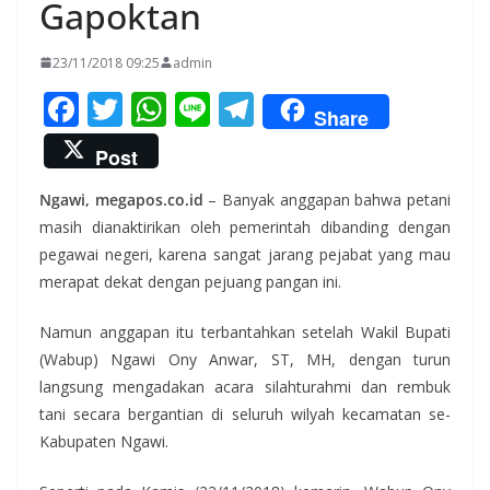
Gapoktan
23/11/2018 09:25
admin
F
T
W
Li
T
Share
ac
w
h
n
el
Post
e
itt
at
e
e
Ngawi, megapos.co.id
– Banyak anggapan bahwa petani
b
er
s
gr
masih dianaktirikan oleh pemerintah dibanding dengan
o
A
a
pegawai negeri, karena sangat jarang pejabat yang mau
o
p
m
merapat dekat dengan pejuang pangan ini.
k
p
Namun anggapan itu terbantahkan setelah Wakil Bupati
(Wabup) Ngawi Ony Anwar, ST, MH, dengan turun
langsung mengadakan acara silahturahmi dan rembuk
tani secara bergantian di seluruh wilyah kecamatan se-
Kabupaten Ngawi.