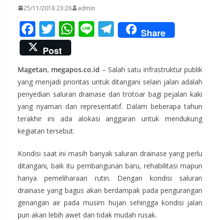
25/11/2018 23:26
admin
F
T
W
Li
T
Share
ac
w
h
n
el
Post
e
itt
at
e
e
Magetan, megapos.co.id
– Salah satu infrastruktur publik
b
er
s
gr
yang menjadi prioritas untuk ditangani selain jalan adalah
o
A
a
penyedian saluran drainase dan trotoar bagi pejalan kaki
o
p
m
yang nyaman dan representatif. Dalam beberapa tahun
k
p
terakhir ini ada alokasi anggaran untuk mendukung
kegiatan tersebut.
Kondisi saat ini masih banyak saluran drainase yang perlu
ditangani, baik itu pembangunan baru, rehabilitasi mapun
hanya pemeliharaan rutin. Dengan kondisi saluran
drainase yang bagus akan berdampak pada pengurangan
genangan air pada musim hujan sehingga kondisi jalan
pun akan lebih awet dan tidak mudah rusak.