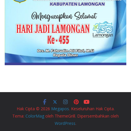
Hak Cipta © 2026
Megapos
. Keseluruhan Hak Cipta.
Tema:
ColorMag
oleh ThemeGrill. Dipersembahkan oleh
WordPress
.