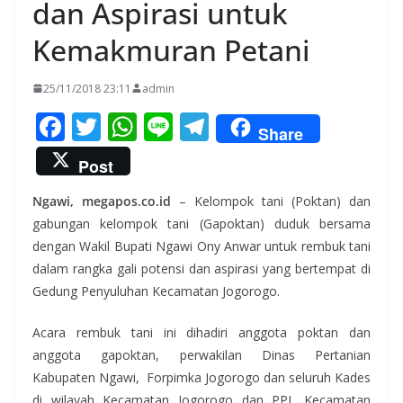
dan Aspirasi untuk
Kemakmuran Petani
25/11/2018 23:11
admin
F
T
W
Li
T
Share
ac
w
h
n
el
Post
e
itt
at
e
e
Ngawi, megapos.co.id
– Kelompok tani (Poktan) dan
b
er
s
gr
gabungan kelompok tani (Gapoktan) duduk bersama
o
A
a
dengan Wakil Bupati Ngawi Ony Anwar untuk rembuk tani
o
p
m
dalam rangka gali potensi dan aspirasi yang bertempat di
k
p
Gedung Penyuluhan Kecamatan Jogorogo.
Acara rembuk tani ini dihadiri anggota poktan dan
anggota gapoktan, perwakilan Dinas Pertanian
Kabupaten Ngawi, Forpimka Jogorogo dan seluruh Kades
di wilayah Kecamatan Jogorogo dan PPL Kecamatan