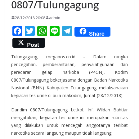
0807/Tulungagung
28/12/2018 20:08
admin
F
T
W
Li
T
Share
ac
w
h
n
el
Post
e
itt
at
e
e
Tulungagung, megapos.co.id – Dalam rangka
b
er
s
gr
pencegahan, pemberantasan, penyalahgunaan dan
o
A
a
peredaran gelap narkoba (P4GN), Kodim
o
p
m
0807/Tulungagung bekerjasama dengan Badan Narkotika
k
p
Nasional (BNN) Kabupaten Tulungagung melaksanakan
kegiatan tes urine di aula makodim, Jumat (28/12/2018).
Dandim 0807/Tulungagung Letkol. Inf. Wildan Bahtiar
mengatakan, kegiatan tes urine ini merupakan rutinitas
yang dilakukan untuk mencegah anggotanya terlibat
narkotika secara langsung maupun tidak langsung.