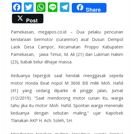
F
T
W
Li
T
Share
ac
w
h
n
el
Post
e
itt
at
e
e
Pamekasan, megapos.co.id – Dua pelaku pencurian
b
er
s
gr
kendaraan bermotor (curanmor) asal Dusun Dempol
o
A
a
Laok Desa Campor, Kecamatan Proppo Kabupaten
o
p
m
Pamekasan, Jawa Timur, M. Ali (21) dan Lukman Hakim
k
p
(23), babak belur dihajar massa.
Keduanya tepergok saat hendak menggasak sepeda
motor Honda Beat nopol M 3606 BB milik Moh. Hafid
(41) yang sedang diparkir di pinggir jalan, Jumat
(1/2/2019). “Saat mendorong motor curian itu, warga
tahu jika itu motor Moh. Hafid. Spontan warga meneriaki
keduanya dengan sebutan maling,” ujar Kapolsek
Tlanakan AKP H. Ach. Soleh, SH.