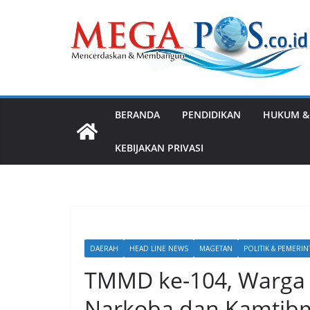
Skip
to
content
BERANDA
PENDIDIKAN
HUKUM &
KEBIJAKAN PRIVASI
DAERAH
HEAD LINE NEWS
MAGETAN
POLITIK & PEMERI
TMMD ke-104, Warga A
Narkoba dan Kamtib