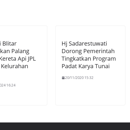
 Blitar
Hj Sadarestuwati
kan Palang
Dorong Pemerintah
Kereta Api JPL
Tingkatkan Program
i Kelurahan
Padat Karya Tunai
20/11/2020 15:32
024 16:24