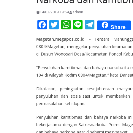
14/03/2019 19:54
admin
F
T
W
Li
T
Share
ac
w
h
n
el
Magetan,megapos.co.id
– Tentara Manungga
e
itt
at
e
e
0804/Magetan, menggelar penyuluhan keamanan d
b
er
s
gr
di Dusun Wonosari Desa/Kecamatan Poncol Kabup
o
A
a
“Penyuluhan kamtibmas dan bahaya narkoba itu m
o
p
m
104 di wilayah Kodim 0804/Magetan,” kata Dansa
k
p
Dikatakan, peningkatan kesejahteraan masyar
penyuluhan dan sosialisasi untuk memberikan
permasalahan kehidupan.
Penyuluhan kamtibmas dan bahaya narkoba in
bekerjasama dengan Satresnarkoba Polres Mage
dan bahaya narkoba agar dipahami masyarakat.