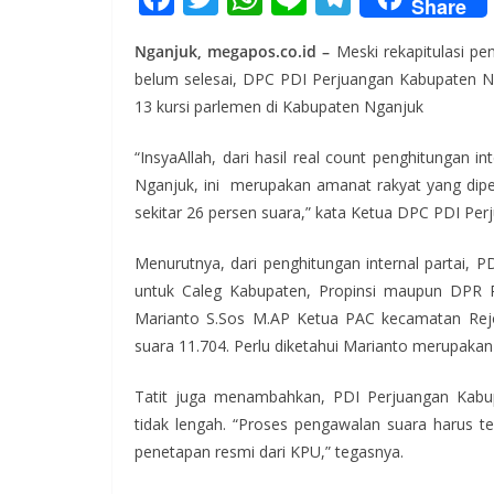
Share
ac
w
h
n
el
Nganjuk, megapos.co.id –
Meski rekapitulasi pe
e
itt
at
e
e
belum selesai, DPC PDI Perjuangan Kabupaten N
b
er
s
gr
13 kursi parlemen di Kabupaten Nganjuk
o
A
a
“InsyaAllah, dari hasil real count penghitungan i
o
p
m
Nganjuk, ini merupakan amanat rakyat yang dipe
k
p
sekitar 26 persen suara,” kata Ketua DPC PDI Per
Menurutnya, dari penghitungan internal partai, 
untuk Caleg Kabupaten, Propinsi maupun DPR RI.
Marianto S.Sos M.AP Ketua PAC kecamatan Re
suara 11.704. Perlu diketahui Marianto merupaka
Tatit juga menambahkan, PDI Perjuangan Kabup
tidak lengah. “Proses pengawalan suara harus te
penetapan resmi dari KPU,” tegasnya.