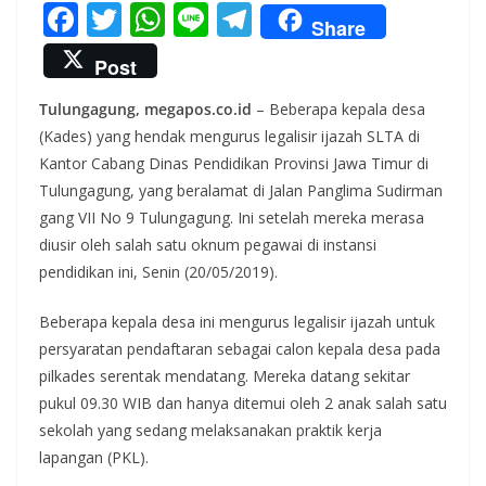
F
T
W
Li
T
Share
ac
w
h
n
el
Post
e
itt
at
e
e
Tulungagung, megapos.co.id
– Beberapa kepala desa
b
er
s
gr
(Kades) yang hendak mengurus legalisir ijazah SLTA di
o
A
a
Kantor Cabang Dinas Pendidikan Provinsi Jawa Timur di
o
p
m
Tulungagung, yang beralamat di Jalan Panglima Sudirman
k
p
gang VII No 9 Tulungagung. Ini setelah mereka merasa
diusir oleh salah satu oknum pegawai di instansi
pendidikan ini, Senin (20/05/2019).
Beberapa kepala desa ini mengurus legalisir ijazah untuk
persyaratan pendaftaran sebagai calon kepala desa pada
pilkades serentak mendatang. Mereka datang sekitar
pukul 09.30 WIB dan hanya ditemui oleh 2 anak salah satu
sekolah yang sedang melaksanakan praktik kerja
lapangan (PKL).