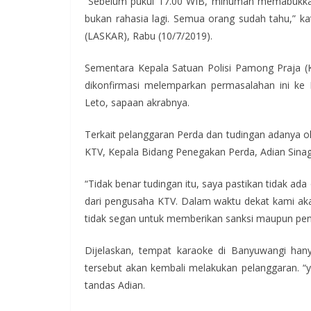
“Sebelum pukul 17.00 WIB, minuman memabukkan 
bukan rahasia lagi. Semua orang sudah tahu,” k
(LASKAR), Rabu (10/7/2019).
Sementara Kepala Satuan Polisi Pamong Praja (K
dikonfirmasi melemparkan permasalahan ini ke 
Leto, sapaan akrabnya.
Terkait pelanggaran Perda dan tudingan adanya 
KTV, Kepala Bidang Penegakan Perda, Adian Sin
“Tidak benar tudingan itu, saya pastikan tidak 
dari pengusaha KTV. Dalam waktu dekat kami aka
tidak segan untuk memberikan sanksi maupun pen
Dijelaskan, tempat karaoke di Banyuwangi hanya
tersebut akan kembali melakukan pelanggaran. “y
tandas Adian.