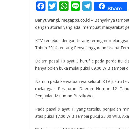
F
T
W
Li
T
Share
ac
w
h
n
el
Banyuwangi, megapos.co.id
– Banyaknya tempat 
e
itt
at
e
e
dengan aturan yang ada, membuat masyarakat g
b
er
s
gr
o
A
a
KTV tersebut dengan terang-terangan melangga
Tahun 2014 tentang Penyelenggaraan Usaha Temp
o
p
m
k
p
Dalam pasal 10 ayat 3 huruf c pada perda itu d
hanya boleh buka mulai pukul 09.00 WIB sampai d
Namun pada kenyataannya seluruh KTV justru terang
melanggar Peraturan Daerah Nomor 12 Tahu
Penjualan Minuman Beralkohol.
Pada pasal 9 ayat 1, yang tertulis, penjualan m
atas pukul 17.00 WIB sampai pukul 23.00 WIB. Akan