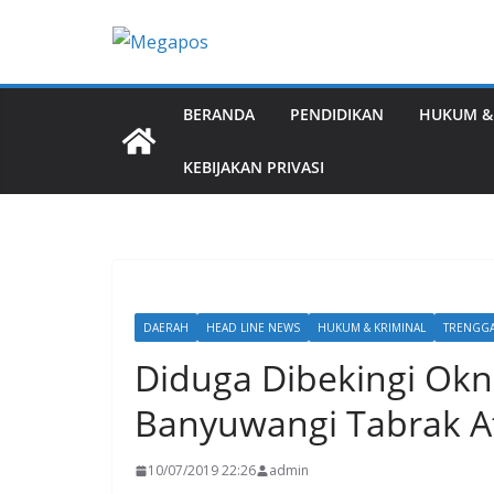
Skip
to
content
BERANDA
PENDIDIKAN
HUKUM &
KEBIJAKAN PRIVASI
DAERAH
HEAD LINE NEWS
HUKUM & KRIMINAL
TRENGGA
Diduga Dibekingi Okn
Banyuwangi Tabrak A
10/07/2019 22:26
admin