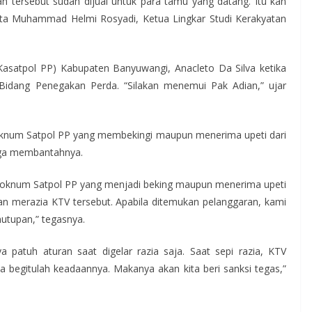
tersebut sudah dijual untuk para tamu yang datang. Itu kan
ata Muhammad Helmi Rosyadi, Ketua Lingkar Studi Kerakyatan
asatpol PP) Kabupaten Banyuwangi, Anacleto Da Silva ketika
Bidang Penegakan Perda. “Silakan menemui Pak Adian,” ujar
oknum Satpol PP yang membekingi maupun menerima upeti dari
aga membantahnya.
ada oknum Satpol PP yang menjadi beking maupun menerima upeti
n merazia KTV tersebut. Apabila ditemukan pelanggaran, kami
utupan,” tegasnya.
 patuh aturan saat digelar razia saja. Saat sepi razia, KTV
a begitulah keadaannya. Makanya akan kita beri sanksi tegas,”