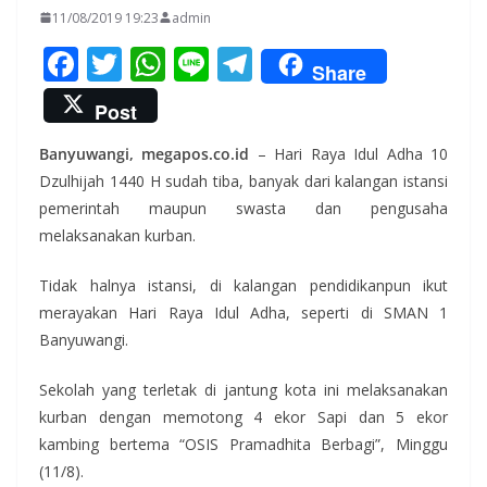
11/08/2019 19:23
admin
F
T
W
Li
T
Share
ac
w
h
n
el
Post
e
itt
at
e
e
Banyuwangi, megapos.co.id
– Hari Raya Idul Adha 10
b
er
s
gr
Dzulhijah 1440 H sudah tiba, banyak dari kalangan istansi
o
A
a
pemerintah maupun swasta dan pengusaha
o
p
m
melaksanakan kurban.
k
p
Tidak halnya istansi, di kalangan pendidikanpun ikut
merayakan Hari Raya Idul Adha, seperti di SMAN 1
Banyuwangi.
Sekolah yang terletak di jantung kota ini melaksanakan
kurban dengan memotong 4 ekor Sapi dan 5 ekor
kambing bertema “OSIS Pramadhita Berbagi”, Minggu
(11/8).