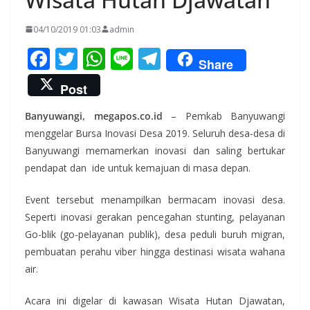
04/10/2019 01:03
admin
F
T
W
Li
T
Share
ac
w
h
n
el
Post
e
itt
at
e
e
Banyuwangi, megapos.co.id
– Pemkab Banyuwangi
b
er
s
gr
menggelar Bursa Inovasi Desa 2019. Seluruh desa-desa di
o
A
a
Banyuwangi memamerkan inovasi dan saling bertukar
o
p
m
pendapat dan ide untuk kemajuan di masa depan.
k
p
Event tersebut menampilkan bermacam inovasi desa.
Seperti inovasi gerakan pencegahan stunting, pelayanan
Go-blik (go-pelayanan publik), desa peduli buruh migran,
pembuatan perahu viber hingga destinasi wisata wahana
air.
Acara ini digelar di kawasan Wisata Hutan Djawatan,