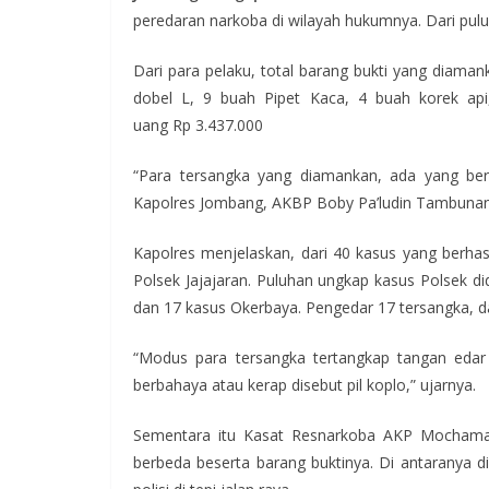
e
itt
at
e
e
peredaran narkoba di wilayah hukumnya. Dari puluh
b
er
s
gr
o
A
a
Dari para pelaku, total barang bukti yang diama
dobel L, 9 buah Pipet Kaca, 4 buah korek api,
o
p
m
uang Rp 3.437.000
k
p
“Para tersangka yang diamankan, ada yang ber
Kapolres Jombang, AKBP Boby Pa’ludin Tambunan,
Kapolres menjelaskan, dari 40 kasus yang berhas
Polsek Jajajaran. Puluhan ungkap kasus Polsek di
dan 17 kasus Okerbaya. Pengedar 17 tersangka, d
“Modus para tersangka tertangkap tangan edar 
berbahaya atau kerap disebut pil koplo,” ujarnya.
Sementara itu Kasat Resnarkoba AKP Mochamad
berbeda beserta barang buktinya. Di antaranya d