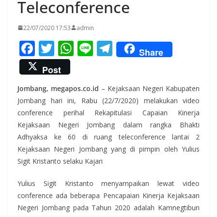
Teleconference
22/07/2020 17:53
admin
F
T
W
Li
T
Share
ac
w
h
n
el
Post
e
itt
at
e
e
Jombang, megapos.co.id
– Kejaksaan Negeri Kabupaten
b
er
s
gr
Jombang hari ini, Rabu (22/7/2020) melakukan video
o
A
a
conference perihal Rekapitulasi Capaian Kinerja
o
p
m
Kejaksaan Negeri Jombang dalam rangka Bhakti
k
p
Adhyaksa ke 60 di ruang teleconference lantai 2
Kejaksaan Negeri Jombang yang di pimpin oleh Yulius
Sigit Kristanto selaku Kajari
Yulius Sigit Kristanto menyampaikan lewat video
conference ada beberapa Pencapaian Kinerja Kejaksaan
Negeri Jombang pada Tahun 2020 adalah Kamnegtibun