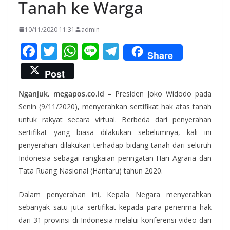
Tanah ke Warga
10/11/2020 11:31
admin
F
T
W
Li
T
Share
ac
w
h
n
el
Post
e
itt
at
e
e
Nganjuk, megapos.co.id –
Presiden Joko Widodo pada
b
er
s
gr
Senin (9/11/2020), menyerahkan sertifikat hak atas tanah
o
A
a
untuk rakyat secara virtual. Berbeda dari penyerahan
o
p
m
sertifikat yang biasa dilakukan sebelumnya, kali ini
k
p
penyerahan dilakukan terhadap bidang tanah dari seluruh
Indonesia sebagai rangkaian peringatan Hari Agraria dan
Tata Ruang Nasional (Hantaru) tahun 2020.
Dalam penyerahan ini, Kepala Negara menyerahkan
sebanyak satu juta sertifikat kepada para penerima hak
dari 31 provinsi di Indonesia melalui konferensi video dari