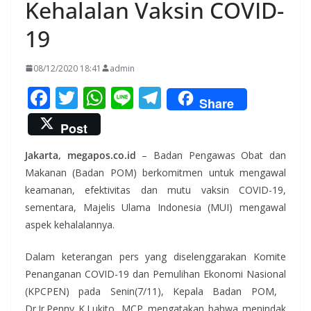
Kehalalan Vaksin COVID-
19
08/12/2020 18:41
admin
F
T
W
Li
T
Share
ac
w
h
n
el
Post
e
itt
at
e
e
Jakarta, megapos.co.id
– Badan Pengawas Obat dan
b
er
s
gr
Makanan (Badan POM) berkomitmen untuk mengawal
o
A
a
keamanan, efektivitas dan mutu vaksin COVID-19,
o
p
m
sementara, Majelis Ulama Indonesia (MUI) mengawal
k
p
aspek kehalalannya.
Dalam​ keterangan pers yang diselenggarakan ​Komite
Penanganan COVID-19 dan Pemulihan Ekonomi Nasional
(KPCPEN) pada Senin(7/11), ​Kepala Badan POM, ​
Dr.Ir.Penny K.Lukito, MCP mengatakan bahwa menindak