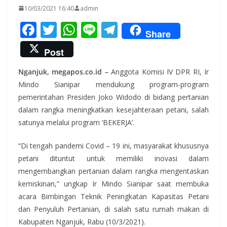
10/03/2021 16:40
admin
F
T
W
Li
T
Share
ac
w
h
n
el
Post
e
itt
at
e
e
Nganjuk, megapos.co.id –
Anggota Komisi IV DPR RI, Ir
b
er
s
gr
Mindo Sianipar mendukung program-program
o
A
a
pemerintahan Presiden Joko Widodo di bidang pertanian
o
p
m
dalam rangka meningkatkan kesejahteraan petani, salah
k
p
satunya melalui program ‘BEKERJA’.
“Di tengah pandemi Covid – 19 ini, masyarakat khususnya
petani dituntut untuk memiliki inovasi dalam
mengembangkan pertanian dalam rangka mengentaskan
kemiskinan,” ungkap Ir Mindo Sianipar saat membuka
acara Bimbingan Teknik Peningkatan Kapasitas Petani
dan Penyuluh Pertanian, di salah satu rumah makan di
Kabupaten Nganjuk, Rabu (10/3/2021).