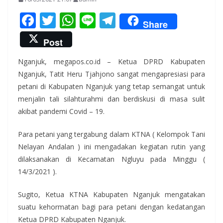
F
T
W
Li
T
Share
ac
w
h
n
el
Post
e
itt
at
e
e
Nganjuk, megapos.co.id – Ketua DPRD Kabupaten
b
er
s
gr
Nganjuk, Tatit Heru Tjahjono sangat mengapresiasi para
o
A
a
petani di Kabupaten Nganjuk yang tetap semangat untuk
o
p
m
menjalin tali silahturahmi dan berdiskusi di masa sulit
k
p
akibat pandemi Covid – 19.
Para petani yang tergabung dalam KTNA ( Kelompok Tani
Nelayan Andalan ) ini mengadakan kegiatan rutin yang
dilaksanakan di Kecamatan Ngluyu pada Minggu (
14/3/2021 ).
Sugito, Ketua KTNA Kabupaten Nganjuk mengatakan
suatu kehormatan bagi para petani dengan kedatangan
Ketua DPRD Kabupaten Nganjuk.