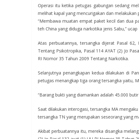
Operasi itu ketika petugas gabungan sedang melak
melihat kapal yang mencurigakan dan melakukan p
“Membawa muatan empat paket kecil dan dua pak
teh China yang diduga narkotika jenis Sabu,” ucap 
Atas perbuatannya, tersangka dijerat Pasal 62
Tentang Psikotropika, Pasal 114 AYAT (2) Jo Pasal
RI Nomor 35 Tahun 2009 Tentang Narkotika.
Selanjutnya penangkapan kedua dilakukan di Pan
petugas menangkap tiga orang tersangka yaitu, MA
“Barang bukti yang diamankan adalah 45.000 butir e
Saat dilakukan interogasi, tersangka MA mengaku
tersangka TN yang merupakan seseorang yang ma
Akibat perbuatannya itu, mereka disangka melangga
(2) Jo Pasal 132 ayat (1) UU RI Nomor 35 Tahun 2