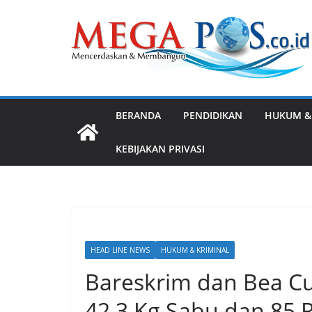
Skip
to
content
BERANDA
PENDIDIKAN
HUKUM &
KEBIJAKAN PRIVASI
HEAD LINE NEWS
HUKUM & KRIMINAL
Bareskrim dan Bea C
42,3 Kg Sabu dan 85 R