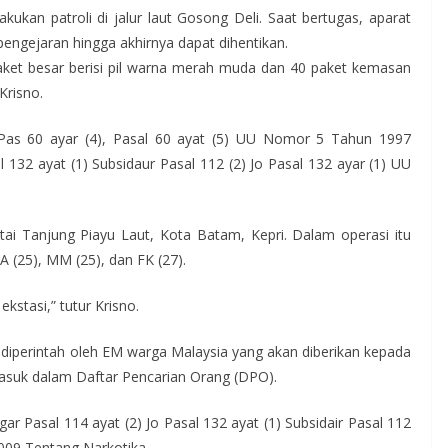
ukan patroli di jalur laut Gosong Deli. Saat bertugas, aparat
engejaran hingga akhirnya dapat dihentikan.
et besar berisi pil warna merah muda dan 40 paket kemasan
Krisno.
, Pas 60 ayar (4), Pasal 60 ayat (5) UU Nomor 5 Tahun 1997
 132 ayat (1) Subsidaur Pasal 112 (2) Jo Pasal 132 ayar (1) UU
tai Tanjung Piayu Laut, Kota Batam, Kepri. Dalam operasi itu
 (25), MM (25), dan FK (27).
kstasi,” tutur Krisno.
 diperintah oleh EM warga Malaysia yang akan diberikan kepada
suk dalam Daftar Pencarian Orang (DPO).
r Pasal 114 ayat (2) Jo Pasal 132 ayat (1) Subsidair Pasal 112
009 Tentang Narkotika.