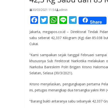
30/03/2021 11:54
admin
F
T
W
Li
T
Share
ac
w
h
n
el
Jakarta, megapos.co.id – Direktorat Tindak Pid
e
itt
at
e
e
sabu seberat 42,337 Kilogram (Kg) dan 85.038 bu
b
er
s
gr
Cukai.
o
A
a
“Kami sampaikan sejak tanggal Februaei sampai h
o
p
m
khususnya Sub Firektorat Narkotika melakukan o
k
p
Narkoba Bareskrim Polri Brigjen Krisno Halomoan
Selatan, Selasa (30/3/2021).
Krisno menjelaskan, pengungkapan pertama Pela
ini, petugas menangkap dua tersangka yakni RW (4
“Barang bukti antaranya sabu sebanyak 42.337 Gram