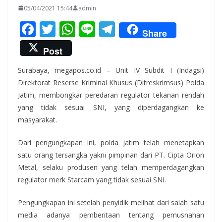
05/04/2021 15:44
admin
F
T
W
Li
T
Share
ac
w
h
n
el
Post
e
itt
at
e
e
Surabaya, megapos.co.id – Unit IV Subdit I (Indagsi)
b
er
s
gr
Direktorat Reserse Kriminal Khusus (Ditreskrimsus) Polda
o
A
a
Jatim, membongkar peredaran regulator tekanan rendah
o
p
m
yang tidak sesuai SNI, yang diperdagangkan ke
k
p
masyarakat.
Dari pengungkapan ini, polda jatim telah menetapkan
satu orang tersangka yakni pimpinan dari PT. Cipta Orion
Metal, selaku produsen yang telah memperdagangkan
regulator merk Starcam yang tidak sesuai SNI.
Pengungkapan ini setelah penyidik melihat dari salah satu
media adanya pemberitaan tentang pemusnahan