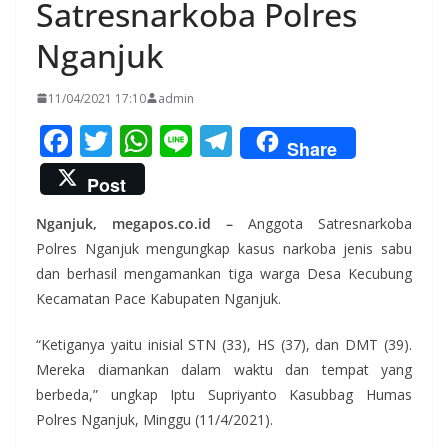
Satresnarkoba Polres
Nganjuk
11/04/2021 17:10
admin
F
T
W
Li
T
Share
ac
w
h
n
el
Post
e
itt
at
e
e
Nganjuk, megapos.co.id –
Anggota Satresnarkoba
b
er
s
gr
Polres Nganjuk mengungkap kasus narkoba jenis sabu
o
A
a
dan berhasil mengamankan tiga warga Desa Kecubung
o
p
m
Kecamatan Pace Kabupaten Nganjuk.
k
p
“Ketiganya yaitu inisial STN (33), HS (37), dan DMT (39).
Mereka diamankan dalam waktu dan tempat yang
berbeda,” ungkap Iptu Supriyanto Kasubbag Humas
Polres Nganjuk, Minggu (11/4/2021).