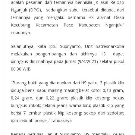
adalah pesanan dari temannya berinisila JK asal Rejoso
Nganjuk (DPO), sedangkan sabu tersebut didapat dari
temannya yang mengaku bernama HS alamat Desa
Kecubung Kecamatan Pace Kabupaten Nganjuk,”
imbuhnya.
Selanjutnya, kata Iptu Supriyanto, Unit Satresnarkoba
melakukan pengembangan dan akhirnya HS dapat
diringkus dirumahnya pada Jumat (9/4/2021) sekitar pukul
00.30 WIB.
“Barang bukti yang diamankan dari HS yaitu, 3 plastik klip
diduga berisi sabu masing-masing berat kotor 0,13 gram,
0,24 gram, dan 0,22 gram; plastik klip kosong; bekas
bungkus rokok; celana jeans warna biru; plastik klip yang
berisi 7 lembar plastik klip kosong; sekop dari sedotan;
dan sebuah ponsel,” tandasnya.
Kepada petugas, lanjut Supriyanto, HS mengaku, selain