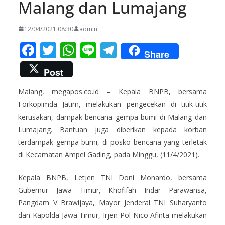
Malang dan Lumajang
12/04/2021 08:30
admin
F
T
W
Li
T
Share
ac
w
h
n
el
Post
e
itt
at
e
e
Malang, megapos.co.id – Kepala BNPB, bersama
b
er
s
gr
Forkopimda Jatim, melakukan pengecekan di titik-titik
o
A
a
kerusakan, dampak bencana gempa bumi di Malang dan
o
p
m
Lumajang. Bantuan juga diberikan kepada korban
k
p
terdampak gempa bumi, di posko bencana yang terletak
di Kecamatan Ampel Gading, pada Minggu, (11/4/2021).
Kepala BNPB, Letjen TNI Doni Monardo, bersama
Gubernur Jawa Timur, Khofifah Indar Parawansa,
Pangdam V Brawijaya, Mayor Jenderal TNI Suharyanto
dan Kapolda Jawa Timur, Irjen Pol Nico Afinta melakukan