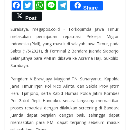
F
T
W
Li
T
Share
ac
w
h
n
el
Post
e
itt
at
e
e
Surabaya, megapos.co.id – Forkopimda Jawa Timur,
b
er
s
gr
melakukan peninjauan repatriasi Pekerja Migran
o
A
a
Indonesia (PMI), yang masuk di wilayah Jawa Timur, pada
o
p
m
Sabtu (1/5/2021), di Terminal 2 Bandara Juanda Sidoarjo.
k
p
Selanjutnya para PMI ini dibawa ke Asrama Haji, Sukolilo,
Surabaya.
Pangdam V Brawijaya Mayjend TNI Suharyanto, Kapolda
Jawa Timur Irjen Pol Nico Afinta, dan Sekda Prov Jatim
Heru Tjahjono, serta Kabid Humas Polda Jatim Kombes
Pol Gatot Repli Handoko, secara langsung memastikan
proses repatriasi dengan dilakukan screening di Bandara
Juanda dapat berjalan dengan baik, sehingga dapat
memastikan para PMI dapat terjaring sebelum masuk
wilayah Jawa Timur.