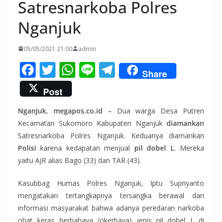
Satresnarkoba Polres
Nganjuk
05/05/2021 21:00
admin
F
T
W
Li
T
Share
ac
w
h
n
el
Post
e
itt
at
e
e
Nganjuk, megapos.co.id –
Dua warga Desa Putren
b
er
s
gr
Kecamatan Sukomoro Kabupaten Nganjuk
diamankan
o
A
a
Satresnarkoba Polres Nganjuk. Keduanya diamankan
o
p
m
Polisi
karena kedapatan menjual
pil dobel L
. Mereka
k
p
yaitu AJR alias Bago (33) dan TAR (43).
Kasubbag Humas Polres Nganjuk, Iptu Supriyanto
mengatakan tertangkapnya tersangka berawal dari
informasi masyarakat bahwa adanya peredaran narkoba
obat keras berbahaya (okerbaya) jenis pil dobel L di