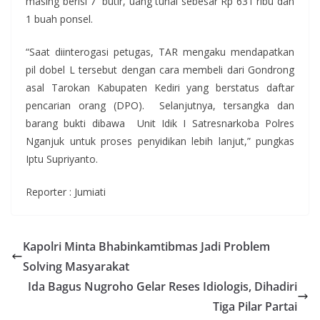
masing berisi 7 butir, uang tunai sebesar Rp 631 ribu dan
1 buah ponsel.
“Saat diinterogasi petugas, TAR mengaku mendapatkan
pil dobel L tersebut dengan cara membeli dari Gondrong
asal Tarokan Kabupaten Kediri yang berstatus daftar
pencarian orang (DPO). Selanjutnya, tersangka dan
barang bukti dibawa Unit Idik I Satresnarkoba Polres
Nganjuk untuk proses penyidikan lebih lanjut,” pungkas
Iptu Supriyanto.
Reporter : Jumiati
Kapolri Minta Bhabinkamtibmas Jadi Problem
Solving Masyarakat
Ida Bagus Nugroho Gelar Reses Idiologis, Dihadiri
Tiga Pilar Partai