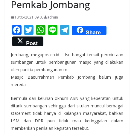
Pemkab Jombang
10/05/2021 09:05
admin
F
T
W
Li
T
Share
ac
w
h
n
el
Post
e
itt
at
e
e
Jombang, megapos.co.id – Isu hangat terkait permintaan
b
er
s
gr
sumbangan untuk pembangunan masjid yang dilakukan
o
A
a
oleh panitia pembangunan m
o
p
m
Masjid Baiturrahman Pemkab Jombang belum juga
k
p
mereda.
Bermula dari keluhan oknum ASN yang keberatan untuk
ditarik sumbangan sehingga dari situlah muncul berbagai
statement tidak hanya di kalangan masyarakat, bahkan
LSM dan DPR pun tidak mau ketinggalan dalam
memberikan penilaian kegiatan tersebut.