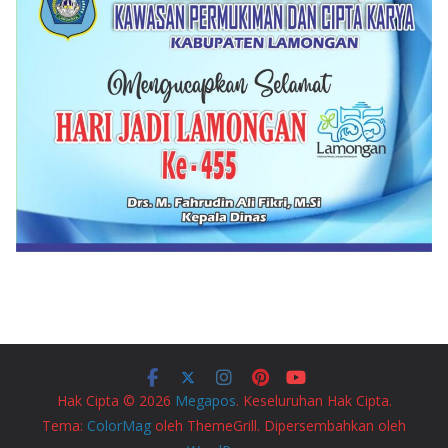
Hak Cipta © 2026
Megapos
. Keseluruhan Hak Cipta.
Tema:
ColorMag
oleh ThemeGrill. Dipersembahkan oleh