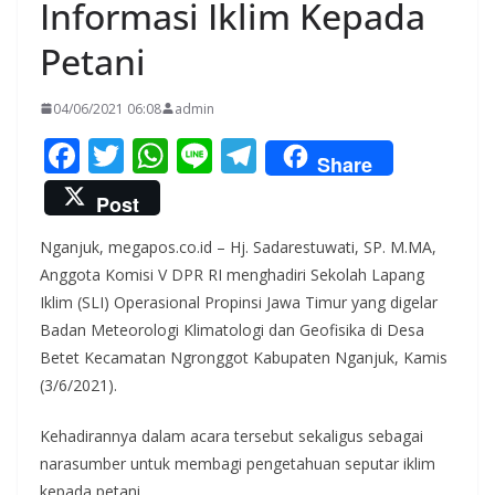
Informasi Iklim Kepada
Petani
04/06/2021 06:08
admin
F
T
W
Li
T
Share
ac
w
h
n
el
Post
e
itt
at
e
e
Nganjuk, megapos.co.id – Hj. Sadarestuwati, SP. M.MA,
b
er
s
gr
Anggota Komisi V DPR RI menghadiri Sekolah Lapang
o
A
a
Iklim (SLI) Operasional Propinsi Jawa Timur yang digelar
o
p
m
Badan Meteorologi Klimatologi dan Geofisika di Desa
k
p
Betet Kecamatan Ngronggot Kabupaten Nganjuk, Kamis
(3/6/2021).
Kehadirannya dalam acara tersebut sekaligus sebagai
narasumber untuk membagi pengetahuan seputar iklim
kepada petani.