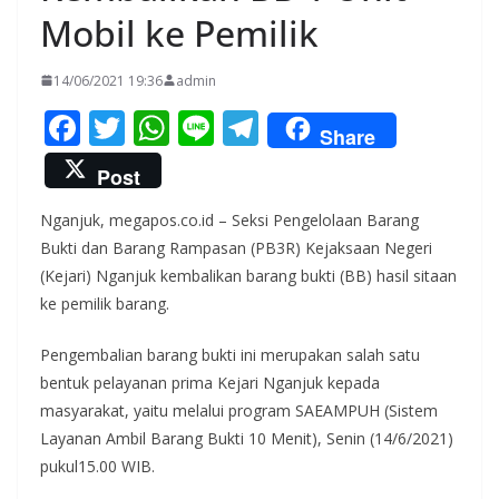
Mobil ke Pemilik
14/06/2021 19:36
admin
F
T
W
Li
T
Share
ac
w
h
n
el
Post
e
itt
at
e
e
Nganjuk, megapos.co.id – Seksi Pengelolaan Barang
b
er
s
gr
Bukti dan Barang Rampasan (PB3R) Kejaksaan Negeri
o
A
a
(Kejari) Nganjuk kembalikan barang bukti (BB) hasil sitaan
o
p
m
ke pemilik barang.
k
p
Pengembalian barang bukti ini merupakan salah satu
bentuk pelayanan prima Kejari Nganjuk kepada
masyarakat, yaitu melalui program SAEAMPUH (Sistem
Layanan Ambil Barang Bukti 10 Menit), Senin (14/6/2021)
pukul15.00 WIB.