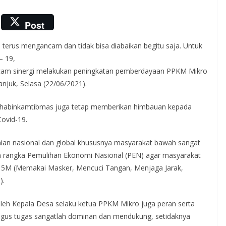
Post
 terus mengancam dan tidak bisa diabaikan begitu saja. Untuk
– 19,
cam sinergi melakukan peningkatan pemberdayaan PPKM Mikro
juk, Selasa (22/06/2021).
Bhabinkamtibmas juga tetap memberikan himbauan kepada
ovid-19.
an nasional dan global khususnya masyarakat bawah sangat
am rangka Pemulihan Ekonomi Nasional (PEN) agar masyarakat
n 5M (Memakai Masker, Mencuci Tangan, Menjaga Jarak,
).
oleh Kepala Desa selaku ketua PPKM Mikro juga peran serta
gus tugas sangatlah dominan dan mendukung, setidaknya