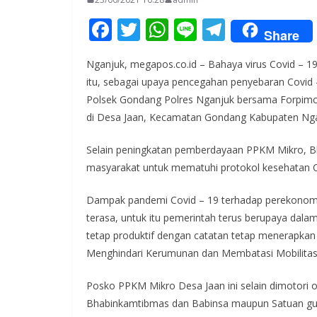
F
T
W
Li
T
Share
ac
w
h
n
el
Nganjuk, megapos.co.id – Bahaya virus Covid – 19
e
itt
at
e
e
itu, sebagai upaya pencegahan penyebaran Covid 
b
er
s
gr
Polsek Gondang Polres Nganjuk bersama Forpim
o
A
a
di Desa Jaan, Kecamatan Gondang Kabupaten Ngan
o
p
m
Selain peningkatan pemberdayaan PPKM Mikro, 
k
p
masyarakat untuk mematuhi protokol kesehatan C
Dampak pandemi Covid – 19 terhadap perekonomi
terasa, untuk itu pemerintah terus berupaya dal
tetap produktif dengan catatan tetap menerapka
Menghindari Kerumunan dan Membatasi Mobilitas
Posko PPKM Mikro Desa Jaan ini selain dimotori 
Bhabinkamtibmas dan Babinsa maupun Satuan gu