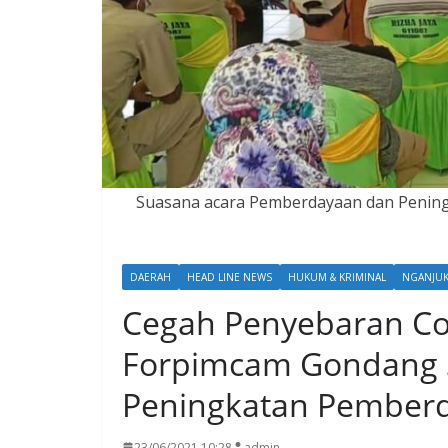
Suasana acara Pemberdayaan dan Pening
DAERAH
HEAD LINE NEWS
HUKUM & KRIMINAL
NGANJU
Cegah Penyebaran Cov
Forpimcam Gondang S
Peningkatan Pember
23/06/2021 10:28
admin