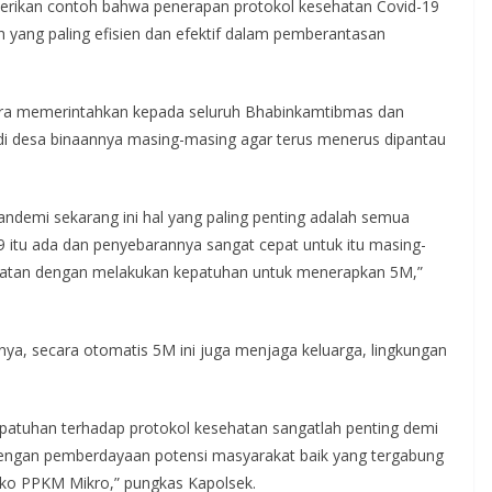
erikan contoh bahwa penerapan protokol kesehatan Covid-19
ah yang paling efisien dan efektif dalam pemberantasan
ra memerintahkan kepada seluruh Bhabinkamtibmas dan
 di desa binaannya masing-masing agar terus menerus dipantau
demi sekarang ini hal yang paling penting adalah semua
 itu ada dan penyebarannya sangat cepat untuk itu masing-
ehatan dengan melakukan kepatuhan untuk menerapkan 5M,”
utnya, secara otomatis 5M ini juga menjaga keluarga, lingkungan
patuhan terhadap protokol kesehatan sangatlah penting demi
dengan pemberdayaan potensi masyarakat baik yang tergabung
ko PPKM Mikro,” pungkas Kapolsek.