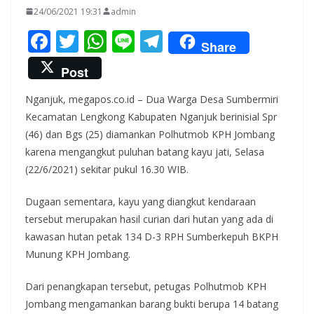
24/06/2021 19:31
admin
F
T
W
Li
T
Share
ac
w
h
n
el
Post
e
itt
at
e
e
Nganjuk, megapos.co.id – Dua Warga Desa Sumbermiri
b
er
s
gr
Kecamatan Lengkong Kabupaten Nganjuk berinisial Spr
o
A
a
(46) dan Bgs (25) diamankan Polhutmob KPH Jombang
o
p
m
karena mengangkut puluhan batang kayu jati, Selasa
k
p
(22/6/2021) sekitar pukul 16.30 WIB.
Dugaan sementara, kayu yang diangkut kendaraan
tersebut merupakan hasil curian dari hutan yang ada di
kawasan hutan petak 134 D-3 RPH Sumberkepuh BKPH
Munung KPH Jombang.
Dari penangkapan tersebut, petugas Polhutmob KPH
Jombang mengamankan barang bukti berupa 14 batang