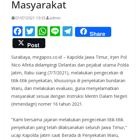
Masyarakat
07/07/2021 19:35
admin
F
T
W
Li
T
Share
ac
w
h
n
el
Post
e
itt
at
e
e
Surabaya, megapos.co.id – Kapolda Jawa Timur, Irjen Pol
b
er
s
gr
Nico Afinta didampingi Dirlantas dan pejabat utama Polda
o
A
a
Jatim, Rabu siang (7/7/2021), melakukan pengecekan di
o
p
m
titik-titik penyekatan, khususnya di penyekatan bundaran
k
p
Waru, dan melakukan evaluasi, guna menyelamatkan
masyarakat sesuai dengan Instruksi Mentri Dalam Negeri
(Inmendagri) nomer 16 tahun 2021.
“Kami bersama jajaran melakukan pengecekan titik-titik
penyekatan yang telah dilaksanakan seluruh Jawa Timur,”
ucap Kapolda Jatim saat Berada di Penyekatan Waru,