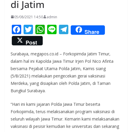
di Jatim
05/08/2021 14:50
admin
F
T
W
Li
T
Share
ac
w
h
n
el
Post
e
itt
at
e
e
Surabaya, megapos.co.id – Forkopimda Jatim Timur,
b
er
s
gr
dalam hal ini Kapolda Jawa Timur Irjen Pol Nico Afinta
o
A
a
bersama Pejabat Utama Polda Jatim, Kamis siang
o
p
m
(5/8/2021) melakukan pengecekan gerai vaksinasi
k
p
Merdeka, yang disiapkan oleh Polda Jatim, di Taman
Bungkul Surabaya.
“Hari ini kami jajaran Polda Jawa Timur beserta
Forkopimda, terus melaksanakan program vaksinasi di
seluruh wilayah Jawa Timur. Kemarin kami melaksanakan
vaksinasi di pesisir kemudian ke universitas dan sekarang