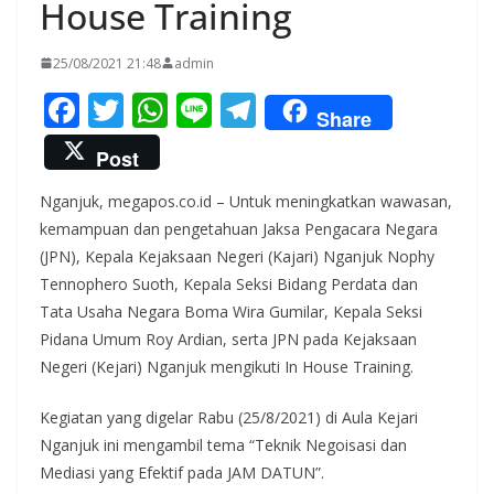
House Training
25/08/2021 21:48
admin
F
T
W
Li
T
Share
ac
w
h
n
el
Post
e
itt
at
e
e
Nganjuk, megapos.co.id – Untuk meningkatkan wawasan,
b
er
s
gr
kemampuan dan pengetahuan Jaksa Pengacara Negara
o
A
a
(JPN), Kepala Kejaksaan Negeri (Kajari) Nganjuk Nophy
o
p
m
Tennophero Suoth, Kepala Seksi Bidang Perdata dan
k
p
Tata Usaha Negara Boma Wira Gumilar, Kepala Seksi
Pidana Umum Roy Ardian, serta JPN pada Kejaksaan
Negeri (Kejari) Nganjuk mengikuti In House Training.
Kegiatan yang digelar Rabu (25/8/2021) di Aula Kejari
Nganjuk ini mengambil tema “Teknik Negoisasi dan
Mediasi yang Efektif pada JAM DATUN”.