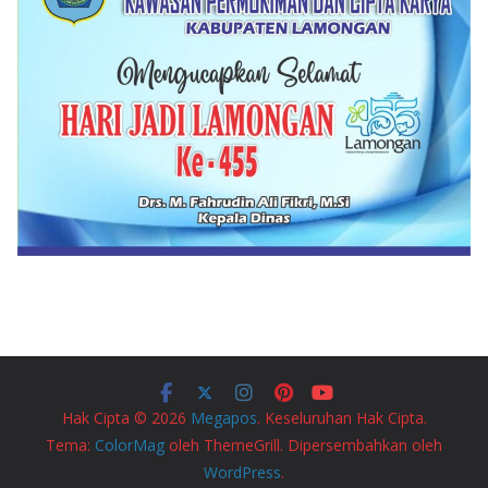
Hak Cipta © 2026
Megapos
. Keseluruhan Hak Cipta.
Tema:
ColorMag
oleh ThemeGrill. Dipersembahkan oleh
WordPress
.