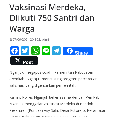
Vaksinasi Merdeka,
Diikuti 750 Santri dan
Warga
07/09/2021 20:10
admin
F
T
W
Li
T
Share
ac
w
h
n
el
Post
e
itt
at
e
e
Nganjuk, megapos.co.id – Pemerintah Kabupaten
b
er
s
gr
(Pemkab) Nganjuk mendukung program percepatan
o
A
a
vaksinasi yang digencarkan pemerintah.
o
p
m
Kali ini, Polres Nganjuk bekerjasama dengan Pemkab
k
p
Nganjuk menggelar Vaksinasi Merdeka di Pondok
Pesantren (Ponpes) Asy Safii, Desa Kutorejo, Kecamatan
Bagor, Kabupaten Nganjuk, Selasa (7/9/2021).