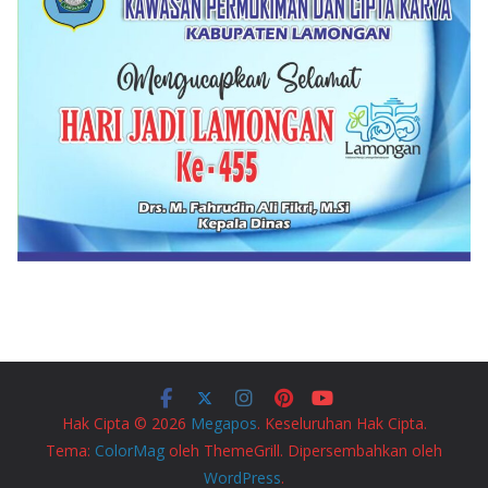
Hak Cipta © 2026
Megapos
. Keseluruhan Hak Cipta.
Tema:
ColorMag
oleh ThemeGrill. Dipersembahkan oleh
WordPress
.