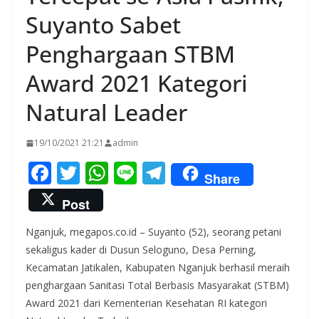
Suyanto Sabet
Penghargaan STBM
Award 2021 Kategori
Natural Leader
19/10/2021 21:21
admin
F
T
W
Li
T
Share
ac
w
h
n
el
Post
e
itt
at
e
e
Nganjuk, megapos.co.id – Suyanto (52), seorang petani
b
er
s
gr
sekaligus kader di Dusun Seloguno, Desa Perning,
o
A
a
Kecamatan Jatikalen, Kabupaten Nganjuk berhasil meraih
o
p
m
penghargaan Sanitasi Total Berbasis Masyarakat (STBM)
k
p
Award 2021 dari Kementerian Kesehatan RI kategori