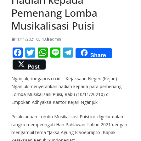
Pemenang Lomba
Musikalisasi Puisi
11/11/2021 05:43
admin
F
T
W
Li
T
Share
ac
w
h
n
el
Post
e
itt
at
e
e
Nganjuk, megapos.co.id – Kejaksaan Negeri (Kejari)
b
er
s
gr
Nganjuk menyerahkan hadiah kepada para pemenang
o
A
a
Lomba Musikalisasi Puisi, Rabu (10/11/20210) di
o
p
m
Empokan Adhyaksa Kantor Kejari Nganjuk.
k
p
Pelaksanaan Lomba Musikalisasi Puisi ini, digelar dalam
rangka memperingati Hari Pahlawan Tahun 2021 dengan
mengambil tema “Jaksa Agung R.Soeprapto (Bapak
Kejaksaan Republik Indonesia)” .