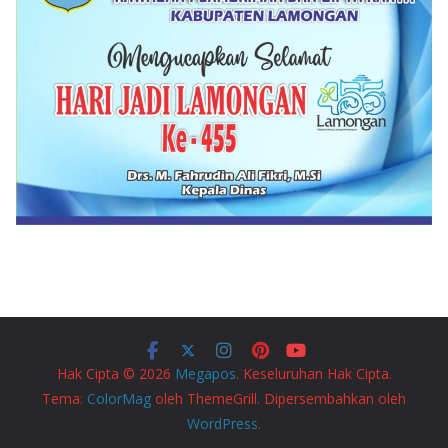
Hak Cipta © 2026
Megapos
. Keseluruhan Hak Cipta.
Tema:
ColorMag
oleh ThemeGrill. Dipersembahkan oleh
WordPress
.