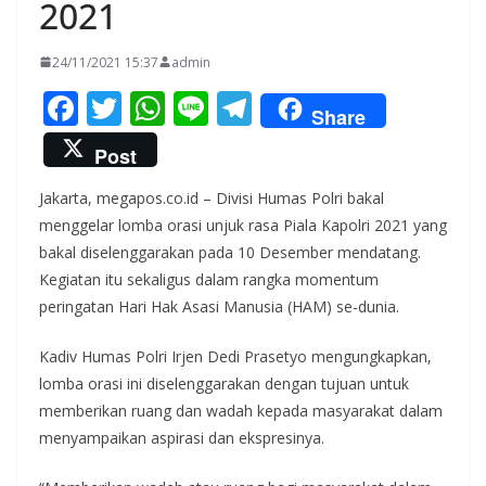
2021
24/11/2021 15:37
admin
F
T
W
Li
T
Share
ac
w
h
n
el
Post
e
itt
at
e
e
Jakarta, megapos.co.id – Divisi Humas Polri bakal
b
er
s
gr
menggelar lomba orasi unjuk rasa Piala Kapolri 2021 yang
o
A
a
bakal diselenggarakan pada 10 Desember mendatang.
o
p
m
Kegiatan itu sekaligus dalam rangka momentum
k
p
peringatan Hari Hak Asasi Manusia (HAM) se-dunia.
Kadiv Humas Polri Irjen Dedi Prasetyo mengungkapkan,
lomba orasi ini diselenggarakan dengan tujuan untuk
memberikan ruang dan wadah kepada masyarakat dalam
menyampaikan aspirasi dan ekspresinya.