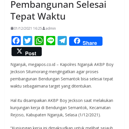
Pembangunan Selesai
Tepat Waktu
01/12/2021 16:25
admin
F
T
W
Li
T
Share
ac
w
h
n
el
Post
e
itt
at
e
e
Nganjuk, megapos.co.id – Kapolres Nganjuk AKBP Boy
b
er
s
gr
Jeckson Situmorang mengingatkan agar proses
o
A
a
pembangunan Bendungan Semantok bisa selesai tepat
o
p
m
waktu sebagaimana target yang ditentukan.
k
p
Hal itu disampaikan AKBP Boy Jeckson saat melakukan
kunjungan kerja di Bendungan Semantok, Kecamatan
Rejoso, Kabupaten Nganjuk, Selasa (1/12/2021).
“Kunjungan kerja ini dimaksudkan untuk melihat sejauh