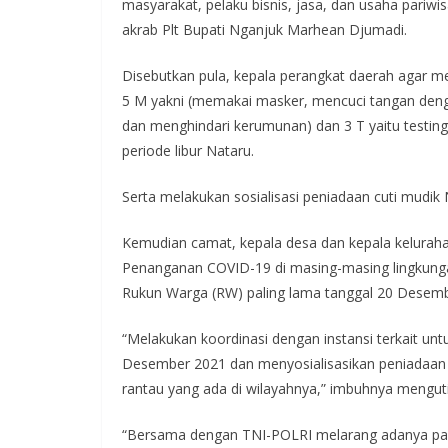
masyarakat, pelaku bisnis, jasa, dan usaha pariw
akrab Plt Bupati Nganjuk Marhean Djumadi.
Disebutkan pula, kepala perangkat daerah agar m
5 M yakni (memakai masker, mencuci tangan denga
dan menghindari kerumunan) dan 3 T yaitu testing
periode libur Nataru.
Serta melakukan sosialisasi peniadaan cuti mudik
Kemudian camat, kepala desa dan kepala keluraha
Penanganan COVID-19 di masing-masing lingkunga
Rukun Warga (RW) paling lama tanggal 20 Desemb
“Melakukan koordinasi dengan instansi terkait unt
Desember 2021 dan menyosialisasikan peniadaan
rantau yang ada di wilayahnya,” imbuhnya menguti
“Bersama dengan TNI-POLRI melarang adanya pawa