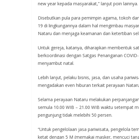
new year kepada masyarakat,” lanjut poin lainnya.
Disebutkan pula para pemimpin agama, tokoh da
19 di lingkungannya dalam hal mengimbau masya
Nataru dan menjaga keamanan dan ketertiban sela
Untuk gereja, katanya, diharapkan membentuk s
berkoordinasi dengan Satgas Penanganan COVID-
menyambut natal.
Lebih lanjut, pelaku bisnis, jasa, dan usaha pariw
mengadakan even hiburan terkait perayaan Nataru
Selama perayaan Nataru melakukan perpanjangan 
semula 10.00 WIB – 21.00 WIB waktu setempat m
pengunjung tidak melebihi 50 persen.
“Untuk pengelolaan jasa pariwisata, pengelola te
ketat dengan 5 M (memakai masker, mencuci tang