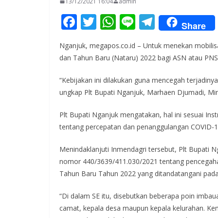
13/12/2021 16:04
admin
F
T
W
Li
T
Share
ac
w
h
n
el
Nganjuk, megapos.co.id – Untuk menekan mobilisa
e
itt
at
e
e
dan Tahun Baru (Nataru) 2022 bagi ASN atau PNS 
b
er
s
gr
o
A
a
“Kebijakan ini dilakukan guna mencegah terjadin
ungkap Plt Bupati Nganjuk, Marhaen Djumadi, Min
o
p
m
k
p
Plt Bupati Nganjuk mengatakan, hal ini sesuai In
tentang percepatan dan penanggulangan COVID-1
Menindaklanjuti Inmendagri tersebut, Plt Bupati
nomor 440/3639/411.030/2021 tentang pencegah
Tahun Baru Tahun 2022 yang ditandatangani pad
“Di dalam SE itu, disebutkan beberapa poin imbau
camat, kepala desa maupun kepala kelurahan. K