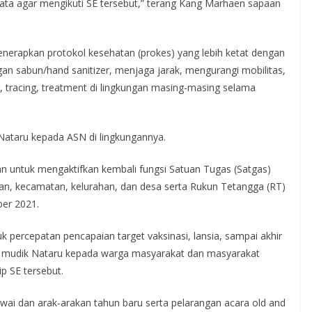
isata agar mengikuti SE tersebut,” terang Kang Marhaen sapaan
enerapkan protokol kesehatan (prokes) yang lebih ketat dengan
n sabun/hand sanitizer, menjaga jarak, mengurangi mobilitas,
, tracing, treatment di lingkungan masing-masing selama
 Nataru kepada ASN di lingkungannya.
n untuk mengaktifkan kembali fungsi Satuan Tugas (Satgas)
n, kecamatan, kelurahan, dan desa serta Rukun Tetangga (RT)
er 2021.
uk percepatan pencapaian target vaksinasi, lansia, sampai akhir
 mudik Nataru kepada warga masyarakat dan masyarakat
p SE tersebut.
i dan arak-arakan tahun baru serta pelarangan acara old and