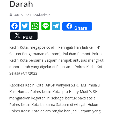
Darah
04/01/2022 10:24
admin
F
T
W
Li
T
Share
ac
w
h
n
el
Post
e
itt
at
e
e
Kediri Kota, megapos.co.id – Peringati Hari Jadi ke – 41
b
er
s
gr
Satuan Pengamanan (Satpam), Puluhan Personil Polres
o
A
a
Kediri Kota bersama Satpam nampak antusias mengikuti
o
p
m
donor darah yang digelar di Rupatama Polres Kediri Kota,
k
p
Selasa (4/1/2022).
Kapolres Kediri Kota, AKBP wahyudi S.I.K., M.H melalui
Kasi Humas Polres Kediri Kota Iptu Henry Mudi Y. SH
mengatakan kegiatan ini sebagai bentuk bakti sosial
Polres Kediri Kota bersama Satpam di wilayah Hukum
Polres Kediri Kota dalam rangka hari jadi Satpam yang