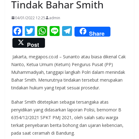
Tindak Bahar Smith
04/01/2022 12:25
admin
F
T
W
Li
T
Share
ac
w
h
n
el
Post
e
itt
at
e
e
Jakarta, megapos.co.id – Sunanto atau biasa dikenal Cak
b
er
s
gr
Nanto, Ketua Umum (Ketum) Pengurus Pusat (PP)
o
A
a
Muhammadiyah, tanggapi langkah Polri dalam menindak
o
p
m
Bahar Smith. Menurutnya tindakan tersebut merupakan
k
p
tindakan hukum yang tepat sesuai prosedur.
Bahar Smith ditetepkan sebagai tersangaka atas
penyidikan yang didasarkan laporan Polisi, bernomor B
6354/12/2021 SPKT PMJ 2021, oleh salah satu warga
terkait penyebaran berita bohong dan ujaran kebencian,
pada saat ceramah di Bandung.