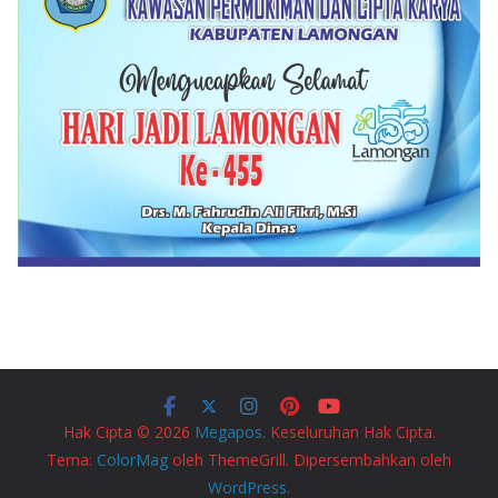
Hak Cipta © 2026
Megapos
. Keseluruhan Hak Cipta.
Tema:
ColorMag
oleh ThemeGrill. Dipersembahkan oleh
WordPress
.