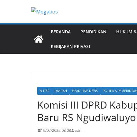
Skip
to
content
BERANDA
PENDIDIKAN
HUKUM &
KEBIJAKAN PRIVASI
BLITAR
DAERAH
HEAD LINE NEWS
POLITIK & PEMERINTA
Komisi III DPRD Kabu
Baru RS Ngudiwaluyo W
19/02/2022 08:08
admin