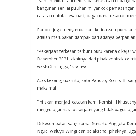
“Kami melihat tadi beberapa kerusakan di bangu
bangunan senilai puluhan milyar kok pemasangan c
catatan untuk dievaluasi, bagaimana rekanan mem
Panoto juga menyampaikan, ketidaksempurnaan ha
adalah merupakan dampak dari adanya perpanjan
“Pekerjaan terkesan terburu-buru karena dikejar 
Desember 2021, akhirnya dari pihak kontraktor 
waktu 3 minggu,” urainya.
Atas kesanggupan itu, kata Panoto, Komisi III s
maksimal.
“Ini akan menjadi catatan kami Komisi III khusus
minggu agar hasil pekerjaan yang tidak bagus agar
Di kesempatan yang sama, Sunarto Anggota Komisi
Ngudi Waluyo Wlingi dan pelaksana, pihaknya jug