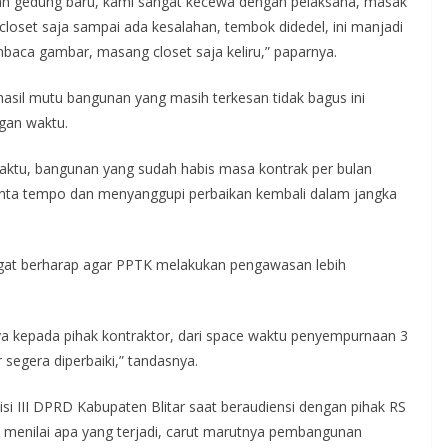
nan gedung baru, kami sangat kecewa dengan pelaksana, masak
loset saja sampai ada kesalahan, tembok didedel, ini manjadi
baca gambar, masang closet saja keliru,” paparnya.
sil mutu bangunan yang masih terkesan tidak bagus ini
gan waktu.
waktu, bangunan yang sudah habis masa kontrak per bulan
minta tempo dan menyanggupi perbaikan kembali dalam jangka
angat berharap agar PPTK melakukan pengawasan lebih
nya kepada pihak kontraktor, dari space waktu penyempurnaan 3
 segera diperbaiki,” tandasnya.
 III DPRD Kabupaten Blitar saat beraudiensi dengan pihak RS
a menilai apa yang terjadi, carut marutnya pembangunan