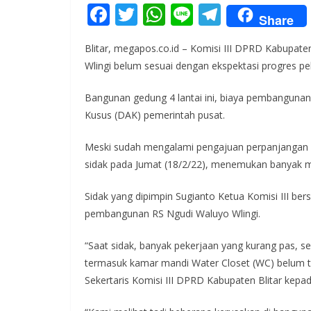
F
T
W
Li
T
Share
ac
w
h
n
el
Blitar, megapos.co.id – Komisi III DPRD Kabupat
e
itt
at
e
e
Wlingi belum sesuai dengan ekspektasi progres p
b
er
s
gr
o
A
a
Bangunan gedung 4 lantai ini, biaya pembangunann
Kusus (DAK) pemerintah pusat.
o
p
m
k
p
Meski sudah mengalami pengajuan perpanjangan w
sidak pada Jumat (18/2/22), menemukan banyak m
Sidak yang dipimpin Sugianto Ketua Komisi III b
pembangunan RS Ngudi Waluyo Wlingi.
“Saat sidak, banyak pekerjaan yang kurang pas, se
termasuk kamar mandi Water Closet (WC) belum t
Sekertaris Komisi III DPRD Kabupaten Blitar kepad