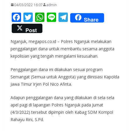
04/03/2022 16:07
admin
F
T
W
Li
T
Share
ac
w
h
n
el
Post
e
itt
at
e
e
Nganjuk, megapos.co.id – Polres Nganjuk melakukan
b
er
s
gr
penggalangan dana untuk membantu sesama anggota
o
A
a
kepolisian yang tengah mengalami kesusahan.
o
p
m
Penggalangan dana ini dilakukan sesuai program
k
p
Semangat (Semua untuk Anggota) yang diinisiasi Kapolda
Jawa Timur Irjen Pol Nico Afinta.
Adapun penggalangan dana yang dilakukan di sela-sela
apel pagi di lapangan Polres Nganjuk pada Jumat
(4/3/2022) tersebut dipimpin oleh Kabag SDM Kompol
Rahayu Rini, S.Pd.