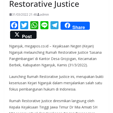
Restorative Justice
31/03/2022 21:48
admin
F
T
W
Li
T
Share
ac
w
h
n
el
Post
e
itt
at
e
e
Nganjuk, megapos.co.id – Kejaksaan Negeri (Kejari)
b
er
s
gr
Nganjuk melaunching Rumah Restorative Justice ‘Sasana
o
A
a
Pangimbangan’ di Kantor Desa Grojogan, Kecamatan
o
p
m
Berbek, Kabupaten Nganjuk, Kamis (31/3/2022).
k
p
Launching Rumah Restorative Justice ini, merupakan bukti
keseriusan Kejari Nganjuk dalam menjalankan salah satu
fokus pembangunan hukum di Indonesia.
Rumah Restorative Justice diresmikan langsung oleh
Kepala Kejaksaan Tinggi Jawa Timur Dr Mia Amiati SH