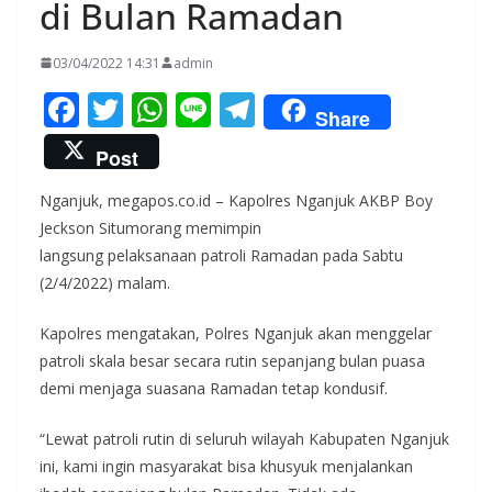
di Bulan Ramadan
03/04/2022 14:31
admin
F
T
W
Li
T
Share
ac
w
h
n
el
Post
e
itt
at
e
e
Nganjuk, megapos.co.id – Kapolres Nganjuk AKBP Boy
b
er
s
gr
Jeckson Situmorang memimpin
o
A
a
langsung pelaksanaan patroli Ramadan pada Sabtu
o
p
m
(2/4/2022) malam.
k
p
Kapolres mengatakan, Polres Nganjuk akan menggelar
patroli skala besar secara rutin sepanjang bulan puasa
demi menjaga suasana Ramadan tetap kondusif.
“Lewat patroli rutin di seluruh wilayah Kabupaten Nganjuk
ini, kami ingin masyarakat bisa khusyuk menjalankan