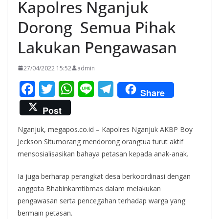
Kapolres Nganjuk
Dorong Semua Pihak
Lakukan Pengawasan
27/04/2022 15:52
admin
F
T
W
Li
T
Share
ac
w
h
n
el
Post
e
itt
at
e
e
Nganjuk, megapos.co.id – Kapolres Nganjuk AKBP Boy
b
er
s
gr
Jeckson Situmorang mendorong orangtua turut aktif
o
A
a
mensosialisasikan bahaya petasan kepada anak-anak.
o
p
m
Ia juga berharap perangkat desa berkoordinasi dengan
k
p
anggota Bhabinkamtibmas dalam melakukan
pengawasan serta pencegahan terhadap warga yang
bermain petasan.