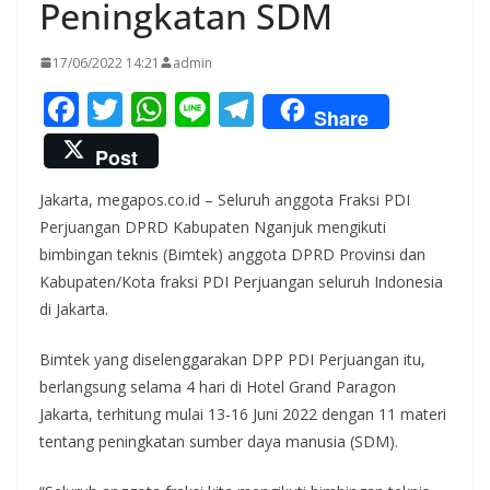
Peningkatan SDM
17/06/2022 14:21
admin
F
T
W
Li
T
Share
ac
w
h
n
el
Post
e
itt
at
e
e
Jakarta, megapos.co.id – Seluruh anggota Fraksi PDI
b
er
s
gr
Perjuangan DPRD Kabupaten Nganjuk mengikuti
o
A
a
bimbingan teknis (Bimtek) anggota DPRD Provinsi dan
o
p
m
Kabupaten/Kota fraksi PDI Perjuangan seluruh Indonesia
k
p
di Jakarta.
Bimtek yang diselenggarakan DPP PDI Perjuangan itu,
berlangsung selama 4 hari di Hotel Grand Paragon
Jakarta, terhitung mulai 13-16 Juni 2022 dengan 11 materi
tentang peningkatan sumber daya manusia (SDM).