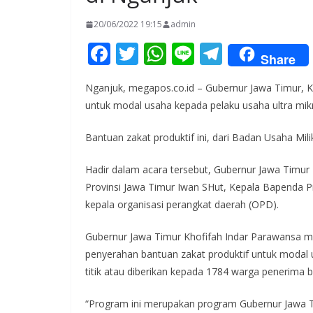
20/06/2022 19:15
admin
F
T
W
Li
T
Share
ac
w
h
n
el
Nganjuk, megapos.co.id – Gubernur Jawa Timur, K
e
itt
at
e
e
untuk modal usaha kepada pelaku usaha ultra mik
b
er
s
gr
o
A
a
Bantuan zakat produktif ini, dari Badan Usaha Mi
o
p
m
Hadir dalam acara tersebut, Gubernur Jawa Timur
k
p
Provinsi Jawa Timur Iwan SHut, Kepala Bapenda 
kepala organisasi perangkat daerah (OPD).
Gubernur Jawa Timur Khofifah Indar Parawansa m
penyerahan bantuan zakat produktif untuk modal u
titik atau diberikan kepada 1784 warga penerima 
“Program ini merupakan program Gubernur Jawa Ti