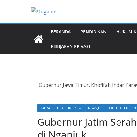
Skip
to
content
BERANDA
PENDIDIKAN
HUKUM &
KEBIJAKAN PRIVASI
Gubernur Jawa Timur, Khofifah Indar Par
DAERAH
HEAD LINE NEWS
NGANJUK
POLITIK & PEMERI
Gubernur Jatim Serah
di Nganjuk