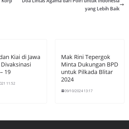
a Korp
Doa Lintas Agama dari Polri untuk Indonesia
yang Lebih Baik
 dan Kiai di Jawa
Mak Rini Tepergok
 Divaksinasi
Minta Dukungan BPD
– 19
untuk Pilkada Blitar
2024
021 11:52
09/10/2024 13:17