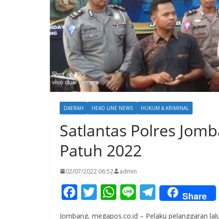
DAERAH
HEAD LINE NEWS
HUKUM & KRIMINAL
Satlantas Polres Jomb
Patuh 2022
02/07/2022 06:52
admin
F
T
W
Li
T
Share
ac
w
h
n
el
Jombang, megapos.co.id – Pelaku pelanggaran lalu