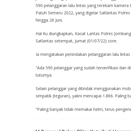
e
itt
at
e
e
590 pelanggaran lalu lintas yang terekam kamera 
b
er
s
gr
Patuh Semeru 2022, yang digelar Satlantas Polres
o
A
a
hingga 26 Juni.
o
p
m
Hal itu diungkapkan, Kasat Lantas Polres Jombang
k
p
Satlantas setempat, Jumat (01/07/22) sore.
Ia mengatakan penindakan pelanggaran lalu lintas
“Ada 590 pelanggar yang sudah terverifikasi dan
tuturnya.
Selain pelanggar yang ditindak menggunakan mobi
simpatik (teguran), yakni mencapai 1.866. Paling b
“Paling banyak tidak memakai helm, terus pengen