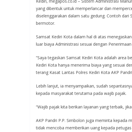
Kediri, megapos.co.id – Sistem Administrasi Manu
e
itt
at
e
e
yang dibentuk untuk memperlancar dan memperce
b
er
s
gr
diselenggarakan dalam satu gedung. Contoh dar
o
A
a
bermotor.
o
p
m
Samsat Kediri Kota dalam hal di atas menegaskan 
k
p
luar biaya Administrasi sesuai dengan Penerimaa
“Saya tegaskan Samsat Kediri Kota adalah area b
Kediri Kota hanya menerima biaya yang sesuai d
terang Kasat Lantas Polres Kediri Kota AKP Pandr
Lebih lanjut, ia menyampaikan, sudah sepantasnya
kepada masyarakat terutama pada wajib pajak.
“Wajib pajak kita berikan layanan yang terbaik, jik
AKP Pandri P.P. Simbolon juga meminta kepada ma
tidak mencoba memberikan uang kepada petugas j