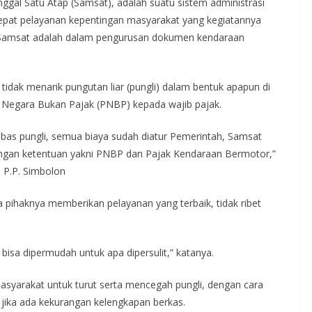
nggal Satu Atap (Samsat), adalah suatu sistem administrasi
pat pelayanan kepentingan masyarakat yang kegiatannya
i Samsat adalah dalam pengurusan dokumen kendaraan
tidak menarik pungutan liar (pungli) dalam bentuk apapun di
n Negara Bukan Pajak (PNBP) kepada wajib pajak.
ebas pungli, semua biaya sudah diatur Pemerintah, Samsat
engan ketentuan yakni PNBP dan Pajak Kendaraan Bermotor,”
i P.P. Simbolon
 pihaknya memberikan pelayanan yang terbaik, tidak ribet
a bisa dipermudah untuk apa dipersulit,” katanya.
syarakat untuk turut serta mencegah pungli, dengan cara
ika ada kekurangan kelengkapan berkas.